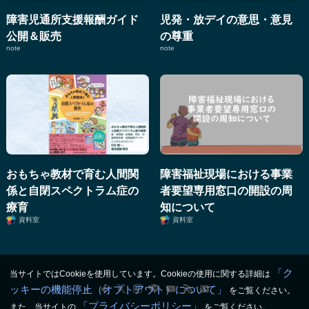
障害児通所支援報酬ガイド
児発・放デイの意思・意見
公開＆販売
の尊重
note
note
おもちゃ教材で育む人間関
障害福祉現場における事業
係と自閉スペクトラム症の
者要望専用窓口の開設の周
療育
知について
資料室
資料室
「ク
当サイトではCookieを使用しています。Cookieの使用に関する詳細は
ッキーの機能停止（オプトアウト）について」
をご覧ください。
「プライバシーポリシー」
また、当サイトの
をご覧ください。