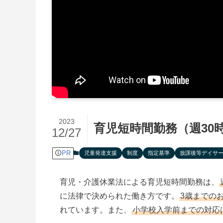
2023
育児短時間勤務（週30
12/27
PR
児童発達支援
制度
指定基準
放課後等デイサ
育児・介護休業法による育児短時間勤務は、
に法律で決められた働き方です。
3歳までの
れています。また、
小学校入学前までの対応