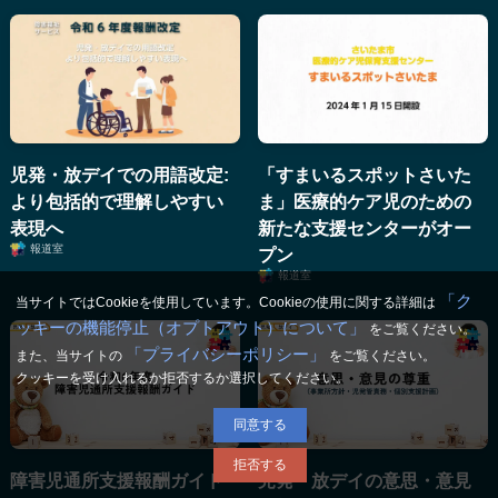
児発・放デイでの用語改定:
「すまいるスポットさいた
より包括的で理解しやすい
ま」医療的ケア児のための
表現へ
新たな支援センターがオー
報道室
プン
報道室
「ク
当サイトではCookieを使用しています。Cookieの使用に関する詳細は
ッキーの機能停止（オプトアウト）について」
をご覧ください。
「プライバシーポリシー」
また、当サイトの
をご覧ください。
クッキーを受け入れるか拒否するか選択してください。
同意する
拒否する
障害児通所支援報酬ガイド
児発・放デイの意思・意見